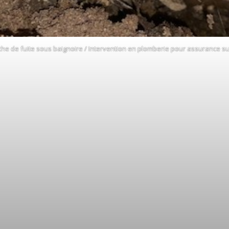
he de fuite sous baignoire / Intervention en plomberie pour assurance su