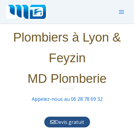
Aller
au
contenu
Plombiers à Lyon &
Feyzin
MD Plomberie
Dépannage rapide • Installation • Rénovation • Chauffage • Climatisation
Appelez-nous au 06 28 78 69 32
Devis gratuit